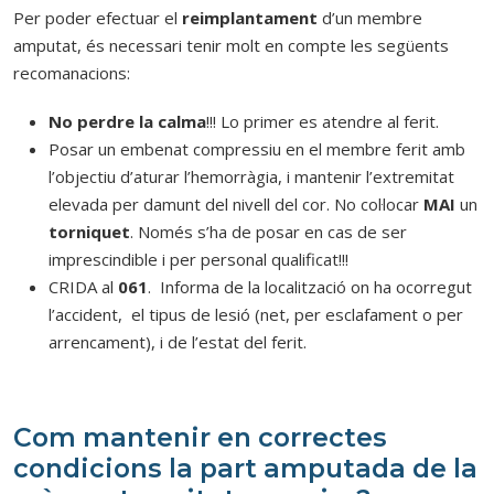
Per poder efectuar el
reimplantament
d’un membre
amputat, és necessari tenir molt en compte les següents
recomanacions:
No perdre la calma
!!! Lo primer es atendre al ferit.
Posar un embenat compressiu en el membre ferit amb
l’objectiu d’aturar l’hemorràgia, i mantenir l’extremitat
elevada per damunt del nivell del cor. No col·locar
MAI
un
torniquet
. Només s’ha de posar en cas de ser
imprescindible i per personal qualificat!!!
CRIDA al
061
. Informa de la localització on ha ocorregut
l’accident, el tipus de lesió (net, per esclafament o per
arrencament), i de l’estat del ferit.
Com mantenir en correctes
condicions la part amputada de la