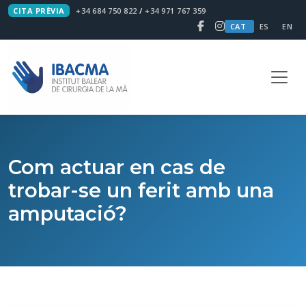
CITA PRÈVIA
+34 684 750 822
/
+34 971 767 359
CAT
ES
EN
Com actuar en cas de
trobar-se un ferit amb una
amputació?